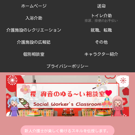
ホームページ
送迎
トイレ介助
入浴介助
排尿、排便のお手伝い
介護施設のレクリエーション
就職、転職
介護施設の広報誌
その他
個別相談室
キャラクター紹介
プライバシーポリシー
新人介護士が楽しく働けるスキルを伝授します。