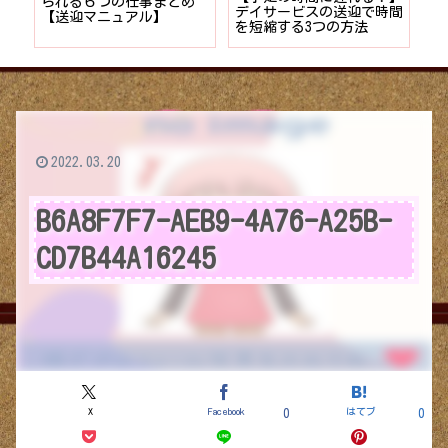
者が
られる６つの仕事まとめ
デイサービスの送迎で時間
保
ョン
【送迎マニュアル】
を短縮する3つの方法
デ
つ
2022.03.20
B6A8F7F7-AEB9-4A76-A25B-
CD7B44A16245
X
Facebook
はてブ
0
0