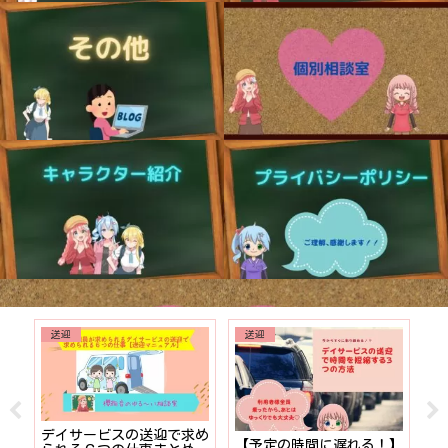
送迎
送迎
でも
デイサービスの送迎で求め
【予定の時間に遅れる！】
【