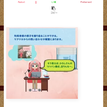
Pocket
LINE
Pinterest
0
コピー