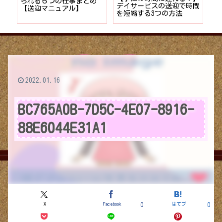
者が
られる６つの仕事まとめ
デイサービスの送迎で時間
保
ョン
【送迎マニュアル】
を短縮する3つの方法
デ
つ
2022.01.16
BC765A0B-7D5C-4E07-8916-
88E6044E31A1
X
Facebook
はてブ
0
0