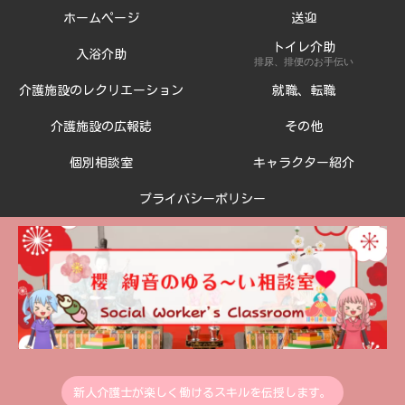
ホームページ
送迎
トイレ介助
入浴介助
排尿、排便のお手伝い
介護施設のレクリエーション
就職、転職
介護施設の広報誌
その他
個別相談室
キャラクター紹介
プライバシーポリシー
新人介護士が楽しく働けるスキルを伝授します。