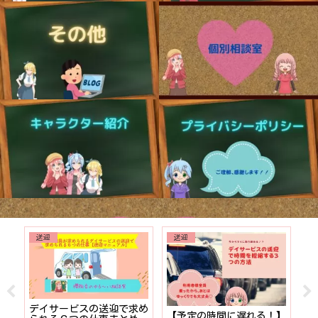
送迎
送迎
でも
デイサービスの送迎で求め
【予定の時間に遅れる！】
【