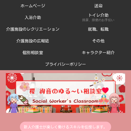
ホームページ
送迎
トイレ介助
入浴介助
排尿、排便のお手伝い
介護施設のレクリエーション
就職、転職
介護施設の広報誌
その他
個別相談室
キャラクター紹介
プライバシーポリシー
新人介護士が楽しく働けるスキルを伝授します。