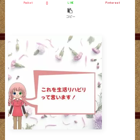
Pocket
LINE
Pinterest
0
コピー