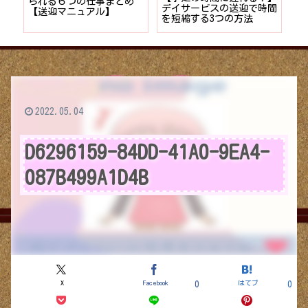
が
られる６つの仕事まとめ
デイサービスの送迎で時間
保
ン
【送迎マニュアル】
を短縮する3つの方法
デ
つ
2022.05.04
D6296159-84DD-41A0-9EA4-
087B499A1D4B
X
Facebook
はてブ
0
0