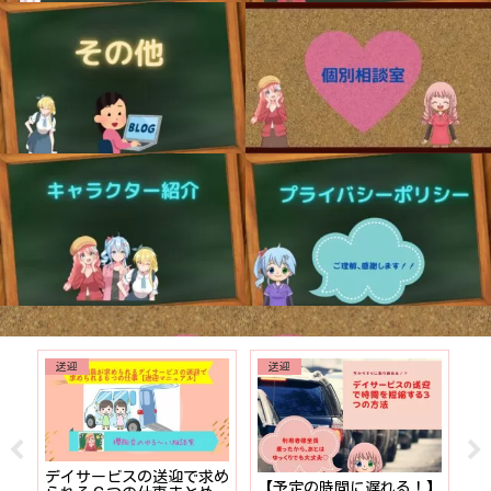
送迎
送迎
就
も
デイサービスの送迎で求め
【予定の時間に遅れる！】
【