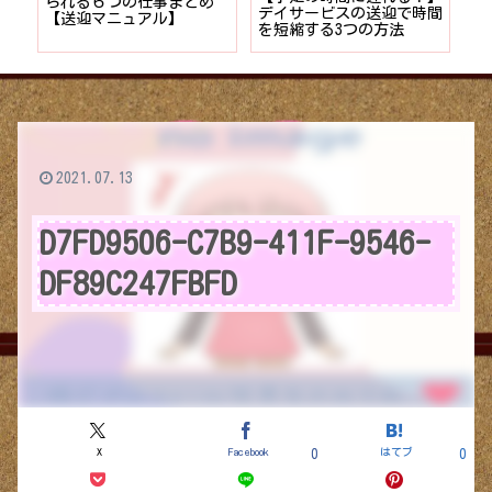
者が
られる６つの仕事まとめ
デイサービスの送迎で時間
保
ョン
【送迎マニュアル】
を短縮する3つの方法
デ
つ
2021.07.13
D7FD9506-C7B9-411F-9546-
DF89C247FBFD
X
Facebook
はてブ
0
0