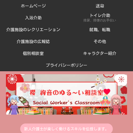
ホームページ
送迎
トイレ介助
入浴介助
排尿、排便のお手伝い
介護施設のレクリエーション
就職、転職
介護施設の広報誌
その他
個別相談室
キャラクター紹介
プライバシーポリシー
新人介護士が楽しく働けるスキルを伝授します。