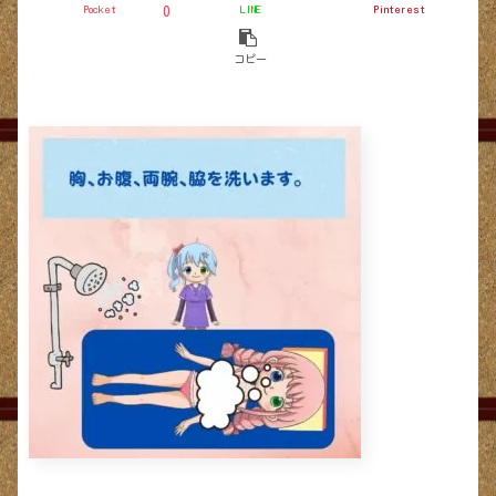
Pocket
LINE
Pinterest
0
コピー