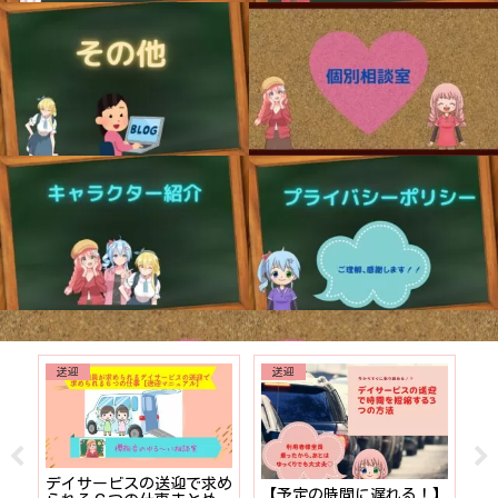
送迎
送迎
でも
デイサービスの送迎で求め
【予定の時間に遅れる！】
【