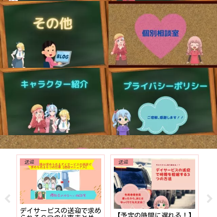
送迎
就職、転職
【予定の時間に遅れる！】
【プライベートな時間を確
【デザ