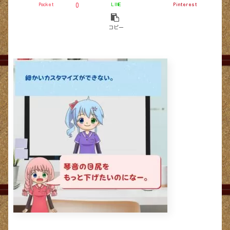
Pocket
LINE
Pinterest
0
コピー