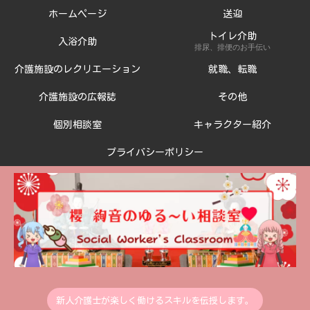
ホームページ
送迎
トイレ介助
入浴介助
排尿、排便のお手伝い
介護施設のレクリエーション
就職、転職
介護施設の広報誌
その他
個別相談室
キャラクター紹介
プライバシーポリシー
新人介護士が楽しく働けるスキルを伝授します。