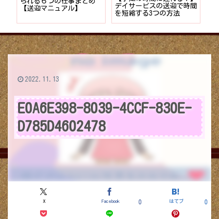
デイサービスの送迎で時間
保】未経験者でもゆる〜く
もOK
を短縮する3つの方法
デイサービスに転職する7
イベン
つのポイント
2022.11.13
E0A6E398-8039-4CCF-830E-
D785D4602478
X
Facebook
はてブ
0
0