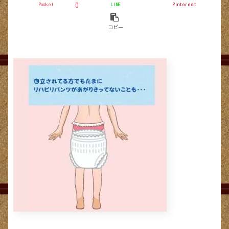
Pocket
LINE
Pinterest
0
コピー