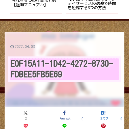
者が
られる６つの仕事まとめ
デイサービスの送迎で時間
保
ョン
【送迎マニュアル】
を短縮する3つの方法
デ
つ
2022.04.03
E0F15A11-1D42-4272-8730-
FDBEE5FB5E69
X
Facebook
はてブ
0
0