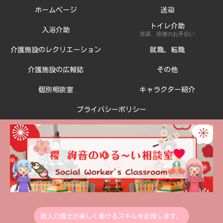
ホームページ
送迎
トイレ介助
入浴介助
排尿、排便のお手伝い
介護施設のレクリエーション
就職、転職
介護施設の広報誌
その他
個別相談室
キャラクター紹介
プライバシーポリシー
新人介護士が楽しく働けるスキルを伝授します。