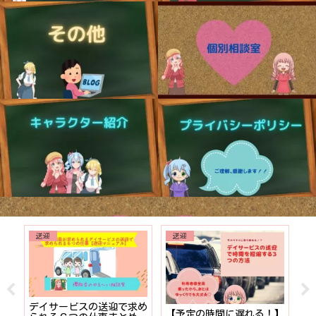
送迎
送迎
でも
デイサービスの送迎で求め
【予定の時間に遅れる！】
【