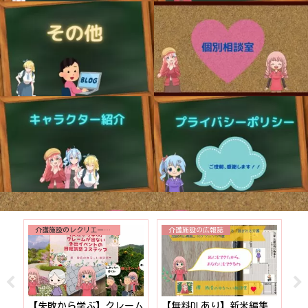
介護施設のレクリエーション
介護施設の広報誌
分か
【失敗から学ぶ】クレーム
【無料DLあり】新米編集
今