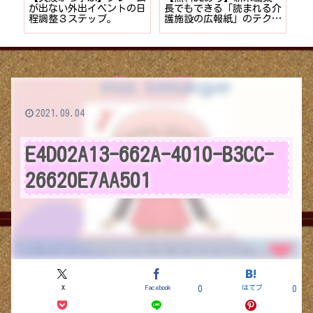
嗅ぎ
が出ない外出イベントの日
長でもできる「読まれる介
用
程調整３ステップ。
護施設の広報紙」のテクニ
泄
ック4選
2021.09.04
E4D02A13-662A-4010-B3CC-
26620E7AA501
X
Facebook
はてブ
0
0