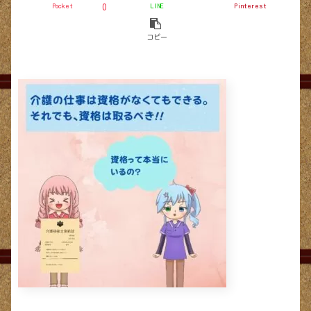
Pocket
LINE
Pinterest
0
コピー