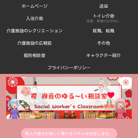
ホームページ
送迎
トイレ介助
入浴介助
排尿、排便のお手伝い
介護施設のレクリエーション
就職、転職
介護施設の広報誌
その他
個別相談室
キャラクター紹介
プライバシーポリシー
新人介護士が楽しく働けるスキルを伝授します。