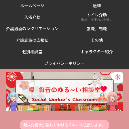
ホームページ
送迎
トイレ介助
入浴介助
排尿、排便のお手伝い
介護施設のレクリエーション
就職、転職
介護施設の広報誌
その他
個別相談室
キャラクター紹介
プライバシーポリシー
新人介護士が楽しく働けるスキルを伝授します。