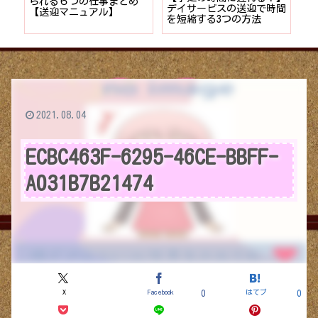
者が
られる６つの仕事まとめ
デイサービスの送迎で時間
保
ョン
【送迎マニュアル】
を短縮する3つの方法
デ
つ
2021.08.04
ECBC463F-6295-46CE-BBFF-
A031B7B21474
X
Facebook
はてブ
0
0