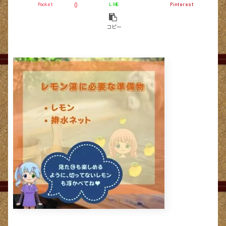
Pocket
LINE
Pinterest
0
コピー