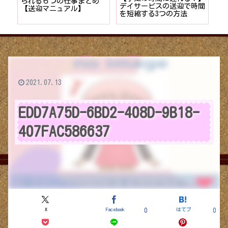
者が
られる６つの仕事まとめ
デイサービスの送迎で時間
保
ョン
【送迎マニュアル】
を短縮する3つの方法
デ
つ
2021.07.13
EDD7A75D-6BD2-408D-9B18-
407FAC586637
X
Facebook
はてブ
0
0