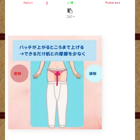
Pocket
LINE
Pinterest
0
コピー