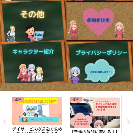
送迎
送迎
でも
デイサービスの送迎で求め
【予定の時間に遅れる！】
【