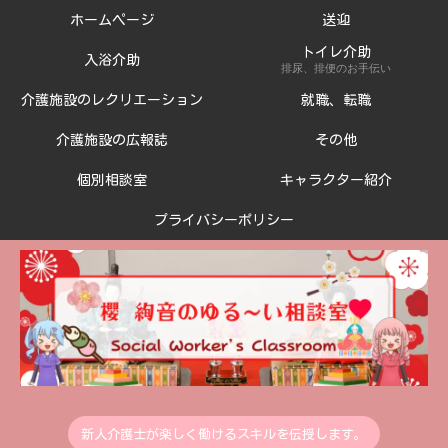
ホームページ
送迎
トイレ介助
入浴介助
排尿、排便のお手伝い
介護施設のレクリエーション
就職、転職
介護施設の広報誌
その他
個別相談室
キャラクター紹介
プライバシーポリシー
新人介護士が楽しく働けるスキルを伝授します。