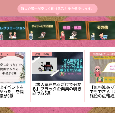
新人介護士が楽しく働けるスキルを伝授します。
送迎
トイレ介助
送迎中の交通事故発生！！
のうちに解決
【まだ終わら
二度と繰り返さない事故報
用者様の入浴
決⁉︎新人介
告書の書き方【マニュア
る対策３ステ
排泄介助の管
ル】