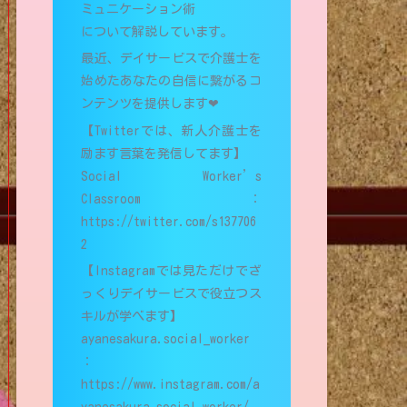
ミュニケーション術
について解説しています。
最近、デイサービスで介護士を
始めたあなたの自信に繋がるコ
ンテンツを提供します❤︎
【Twitterでは、新人介護士を
励ます言葉を発信してます】
Social Worker’s
Classroom：
https://twitter.com/s137706
2
【Instagramでは見ただけでざ
っくりデイサービスで役立つス
キルが学べます】
ayanesakura.social_worker
：
https://www.instagram.com/a
yanesakura.social_worker/