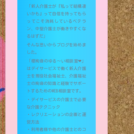
「新人介護士が『私って結構凄
いかも』って自信を持ってもら
ってこそ消耗しているベテラ
ン、中堅介護士が働きやすくな
るはずだ」
そんな思いからブログを始めま
した。
「櫻絢音のゆる〜い相談室❤︎」
はデイサービスで働く新人介護
士を現役社会福祉士、介護福祉
士の絢音の知識と経験でサポー
トするためのWEB相談室です。
・デイサービスの介護士で必要
な介護テクニック
・レクリエーションの企画と運
営方法
・利用者様や他の介護士とのコ