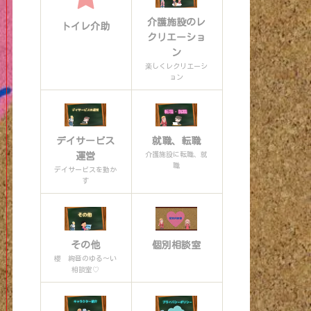
介護施設のレ
トイレ介助
クリエーショ
ン
楽しくレクリエーシ
ョン
デイサービス
就職、転職
介護施設に転職、就
運営
職
デイサービスを動か
す
その他
個別相談室
櫻 絢音のゆる〜い
相談室♡