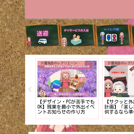
介護施設のレクリエーション
入浴介助
誕生日会で絶対に外せない
解説】入浴時
【新人介護士
3つのアトラクション【利
劇的にスムー
したい！】利
用者様に最高の写真を】
のコツ！！
拒否を克服す
ップ