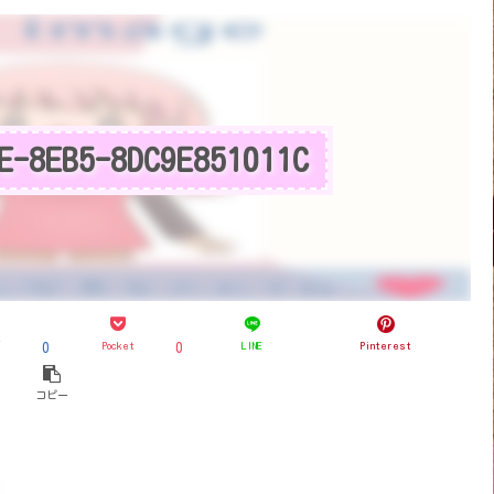
E-8EB5-8DC9E851011C
ブ
Pocket
LINE
Pinterest
0
0
コピー