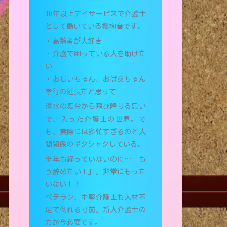
10年以上デイサービスで介護士
として働いている櫻絢音です。
・高齢者が大好き
・介護で困っている人を助けた
い
・おじいちゃん、おばあちゃん
孝行の延長だと思って
清水の舞台から飛び降りる思い
で、入った介護士の世界。で
も、実際には多忙すぎるのと人
間関係のギクシャクしている。
半年も経っていないのに…「も
う辞めたい！」。非常にもった
いない！！
ベテラン、中堅介護士も人材不
足で倒れる寸前。新人介護士の
力が今必要です。