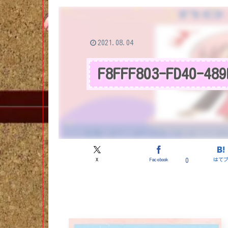
2021.08.04
F8FFF803-FD40-489
X
Facebook
はて
0