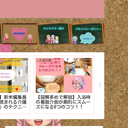
その他
ない】を解
介護施設のケース記録の書
【少ない準備
護士でもできる
き方。【マニュアル】
イサービス向
理法
厳選❤︎