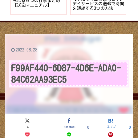
者が
られる６つの仕事まとめ
デイサービスの送迎で時間
保
ョン
【送迎マニュアル】
を短縮する3つの方法
デ
つ
2022.08.28
F99AF440-6D87-4D6E-ADA0-
84C62AA93EC5
X
Facebook
はてブ
0
0