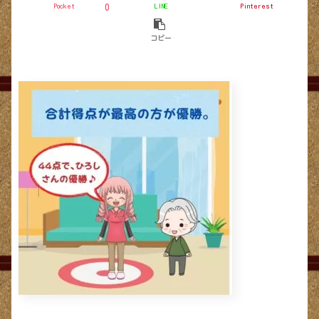
Pocket
LINE
Pinterest
0
コピー