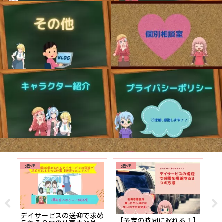
送迎
送迎
でも
デイサービスの送迎で求め
【予定の時間に遅れる！】
【