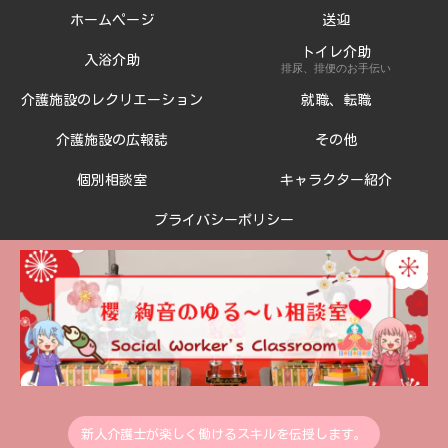
ホームページ
送迎
トイレ介助
入浴介助
排尿、排便のお手伝い
介護施設のレクリエーション
就職、転職
介護施設の広報誌
その他
個別相談室
キャラクター紹介
プライバシーポリシー
新人介護士が楽しく働けるスキルを伝授します。