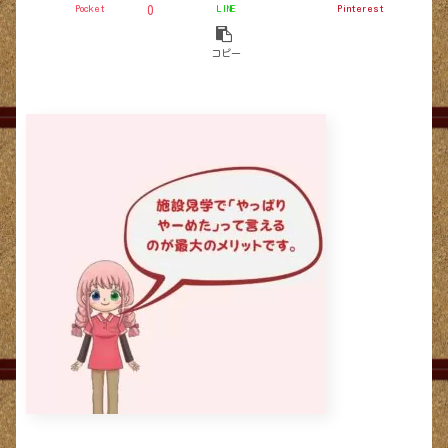
Pocket
LINE
Pinterest
0
コピー