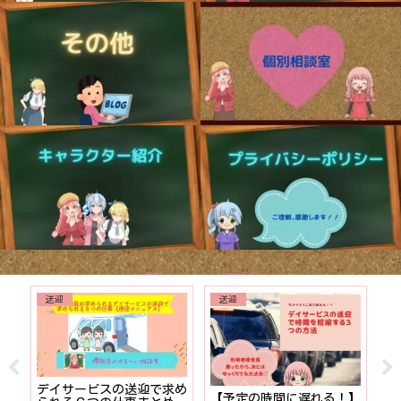
送迎
送迎
でも
デイサービスの送迎で求め
【予定の時間に遅れる！】
【