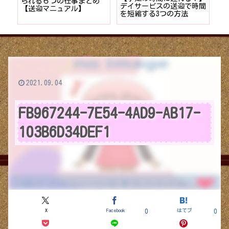
者が
られる６つの仕事まとめ
デイサービスの送迎で時間
保
ョン
【送迎マニュアル】
を短縮する3つの方法
デ
つ
2021.09.04
FB967244-7E54-4AD9-AB17-
103B6D34DEF1
X
Facebook
はてブ
0
0