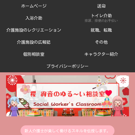
ホームページ
送迎
トイレ介助
入浴介助
排尿、排便のお手伝い
介護施設のレクリエーション
就職、転職
介護施設の広報誌
その他
個別相談室
キャラクター紹介
プライバシーポリシー
新人介護士が楽しく働けるスキルを伝授します。