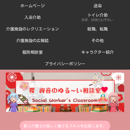
ホームページ
送迎
トイレ介助
入浴介助
排尿、排便のお手伝い
介護施設のレクリエーション
就職、転職
介護施設の広報誌
その他
個別相談室
キャラクター紹介
プライバシーポリシー
新人介護士が楽しく働けるスキルを伝授します。