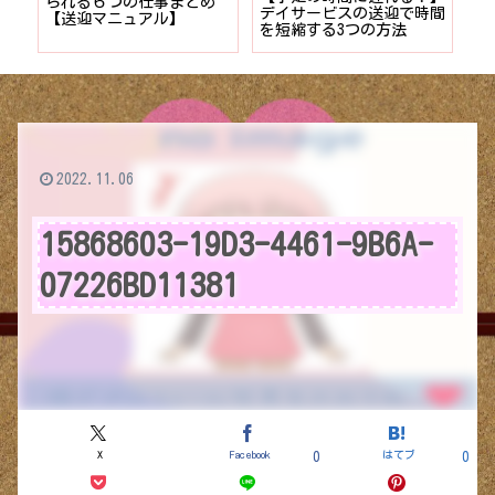
者が
られる６つの仕事まとめ
デイサービスの送迎で時間
保
ョン
【送迎マニュアル】
を短縮する3つの方法
デ
つ
2022.11.06
15868603-19D3-4461-9B6A-
07226BD11381
X
Facebook
はてブ
0
0