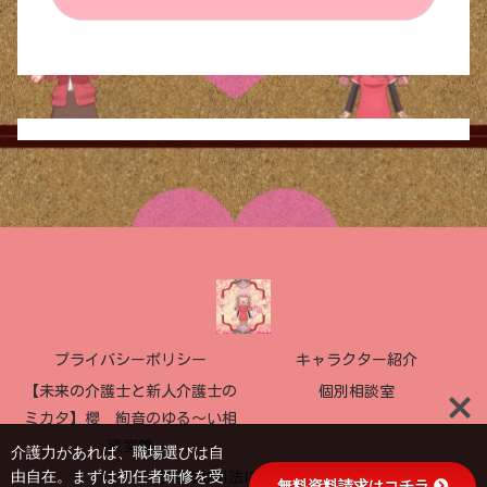
プライバシーポリシー
キャラクター紹介
【未来の介護士と新人介護士の
個別相談室
ミカタ】櫻 絢音のゆる〜い相
談室💖
介護力があれば、職場選びは自
由自在。まずは初任者研修を受
特定商取引法に基づく表記
無料資料請求はコチラ