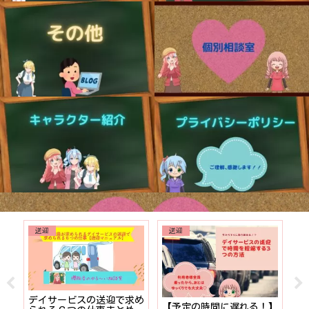
送迎
送迎
でも
デイサービスの送迎で求め
【予定の時間に遅れる！】
【