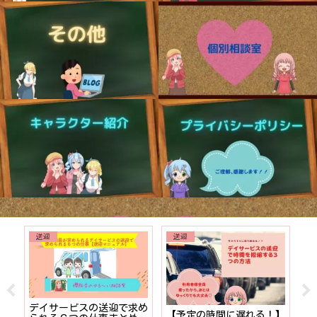
送迎
送迎
でも
デイサービスの送迎で求め
【予定の時間に遅れる！】
【