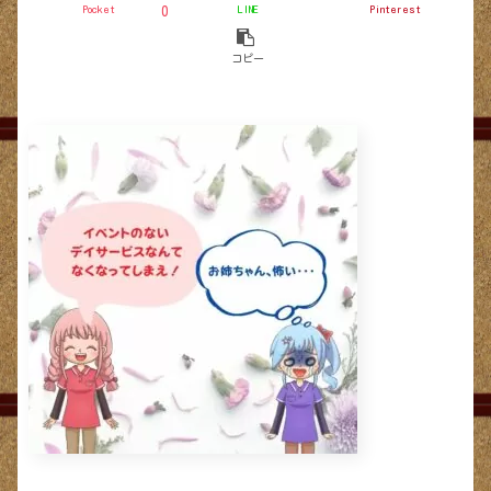
Pocket
LINE
Pinterest
0
コピー