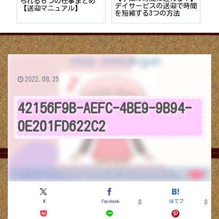
者が
られる６つの仕事まとめ
デイサービスの送迎で時間
保
ョン
【送迎マニュアル】
を短縮する3つの方法
デ
つ
2022.08.25
42156F9B-AEFC-4BE9-9B94-
0E201FD622C2
X
Facebook
はてブ
0
0