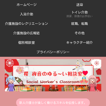
ホームページ
送迎
トイレ介助
入浴介助
排尿、排便のお手伝い
介護施設のレクリエーション
就職、転職
介護施設の広報誌
その他
個別相談室
キャラクター紹介
プライバシーポリシー
新人介護士が楽しく働けるスキルを伝授します。