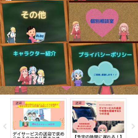
送迎
送迎
でも
デイサービスの送迎で求め
【予定の時間に遅れる！】
【