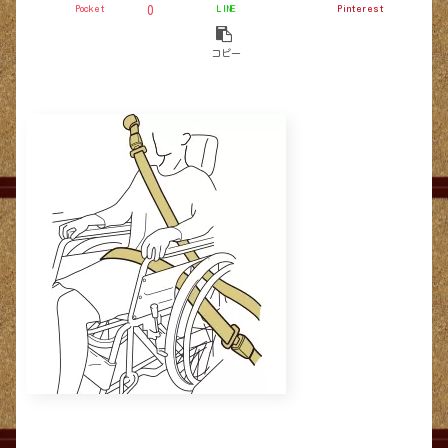
Pocket
LINE
Pinterest
0
コピー