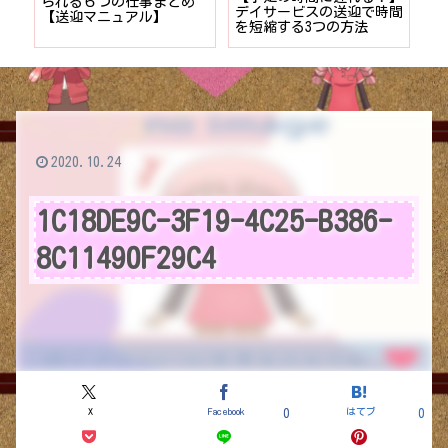
者が
られる６つの仕事まとめ
デイサービスの送迎で時間
保
ョン
【送迎マニュアル】
を短縮する3つの方法
デ
つ
2020.10.24
1C18DE9C-3F19-4C25-B386-
8C11490F29C4
X
Facebook
はてブ
0
0