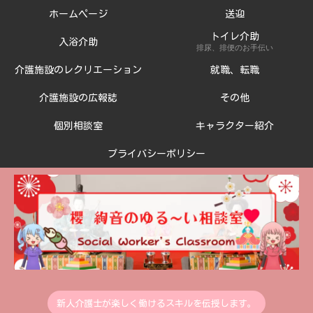
ホームページ
送迎
トイレ介助
入浴介助
排尿、排便のお手伝い
介護施設のレクリエーション
就職、転職
介護施設の広報誌
その他
個別相談室
キャラクター紹介
プライバシーポリシー
新人介護士が楽しく働けるスキルを伝授します。