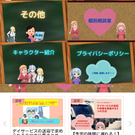
送迎
送迎
でも
デイサービスの送迎で求め
【予定の時間に遅れる！】
【