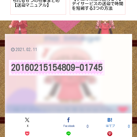
者が
られる６つの仕事まとめ
デイサービスの送迎で時間
保
ョン
【送迎マニュアル】
を短縮する3つの方法
デ
つ
2021.02.11
20160215154809-01745
X
Facebook
はてブ
0
0