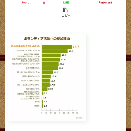
Pocket
LINE
Pinterest
0
コピー