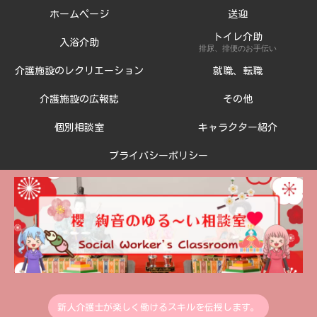
ホームページ
送迎
トイレ介助
入浴介助
排尿、排便のお手伝い
介護施設のレクリエーション
就職、転職
介護施設の広報誌
その他
個別相談室
キャラクター紹介
プライバシーポリシー
新人介護士が楽しく働けるスキルを伝授します。