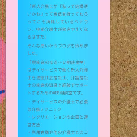
「新人介護士が『私って結構凄
いかも』って自信を持ってもら
ってこそ消耗しているベテラ
ン、中堅介護士が働きやすくな
るはずだ」
そんな思いからブログを始めま
した。
「櫻絢音のゆる〜い相談室❤︎」
はデイサービスで働く新人介護
士を現役社会福祉士、介護福祉
士の絢音の知識と経験でサポー
トするためのWEB相談室です。
・デイサービスの介護士で必要
な介護テクニック
・レクリエーションの企画と運
営方法
・利用者様や他の介護士とのコ