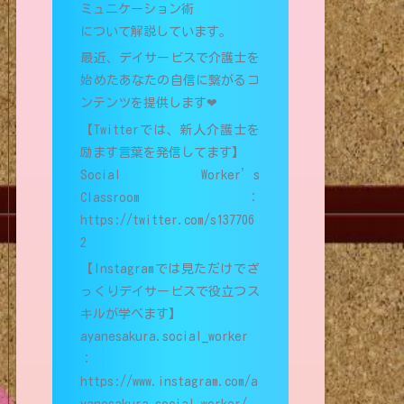
ミュニケーション術
について解説しています。
最近、デイサービスで介護士を
始めたあなたの自信に繋がるコ
ンテンツを提供します❤︎
【Twitterでは、新人介護士を
励ます言葉を発信してます】
Social Worker’s
Classroom：
https://twitter.com/s137706
2
【Instagramでは見ただけでざ
っくりデイサービスで役立つス
キルが学べます】
ayanesakura.social_worker
：
https://www.instagram.com/a
yanesakura.social_worker/