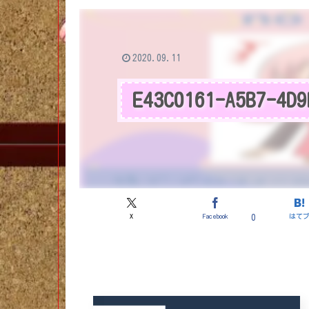
2020.09.11
E43C0161-A5B7-4D9
X
Facebook
はて
0