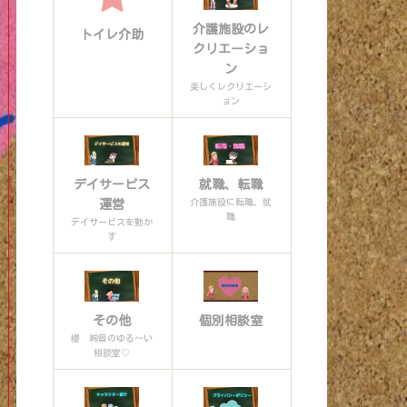
介護施設のレ
トイレ介助
クリエーショ
ン
楽しくレクリエーシ
ョン
デイサービス
就職、転職
介護施設に転職、就
運営
職
デイサービスを動か
す
その他
個別相談室
櫻 絢音のゆる〜い
相談室♡