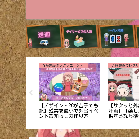
介護施設のレクリエーション
入浴介助
誕生日会で絶対に外せない
解説】入浴時
【新人介護士
3つのアトラクション【利
劇的にスムー
したい！】利
用者様に最高の写真を】
のコツ！！
拒否を克服す
ップ