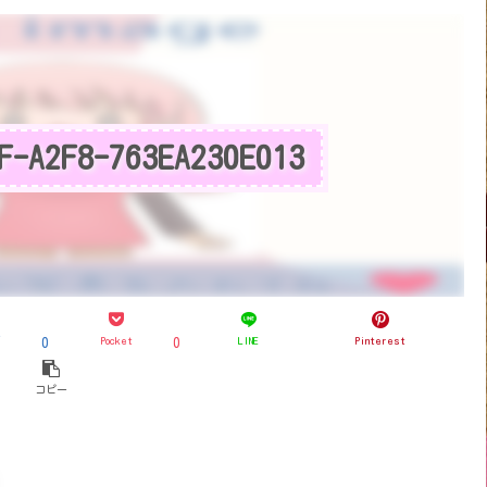
F-A2F8-763EA230E013
ブ
Pocket
LINE
Pinterest
0
0
コピー