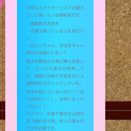
10年以上デイサービスで介護士
として働いている櫻絢音です。
・高齢者が大好き
・介護で困っている人を助けた
い
・おじいちゃん、おばあちゃん
孝行の延長だと思って
清水の舞台から飛び降りる思い
で、入った介護士の世界。で
も、実際には多忙すぎるのと人
間関係のギクシャクしている。
半年も経っていないのに…「も
う辞めたい！」。非常にもった
いない！！
ベテラン、中堅介護士も人材不
足で倒れる寸前。新人介護士の
力が今必要です。