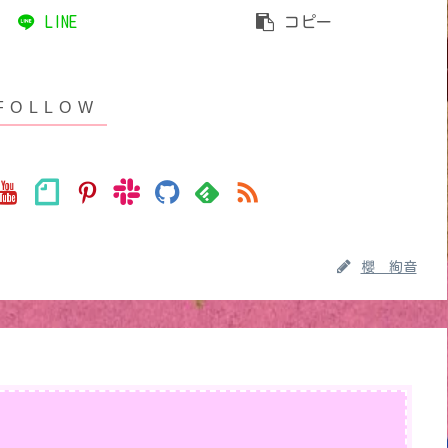
LINE
コピー
櫻 絢音