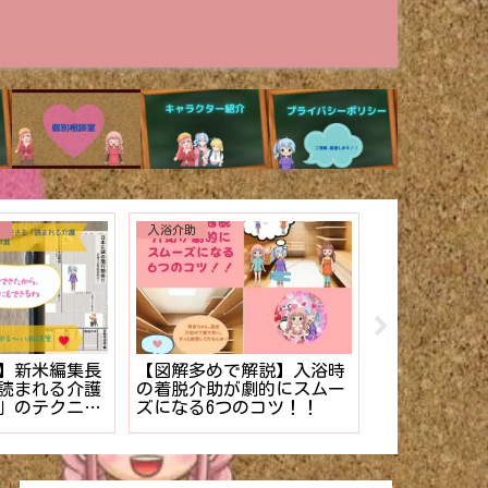
その他
ない】を解
介護施設のケース記録の書
【少ない準備
護士でもできる
き方。【マニュアル】
イサービス向
理法
厳選❤︎