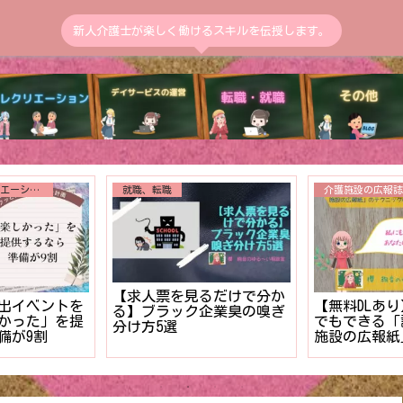
新人介護士が楽しく働けるスキルを伝授します。
送迎
トイレ介助
送迎中の交通事故発生！！
のうちに解決
【まだ終わら
二度と繰り返さない事故報
用者様の入浴
決⁉︎新人介
告書の書き方【マニュア
る対策３ステ
排泄介助の管
ル】