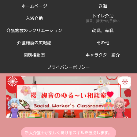
ホームページ
送迎
トイレ介助
入浴介助
排尿、排便のお手伝い
介護施設のレクリエーション
就職、転職
介護施設の広報誌
その他
個別相談室
キャラクター紹介
プライバシーポリシー
新人介護士が楽しく働けるスキルを伝授します。