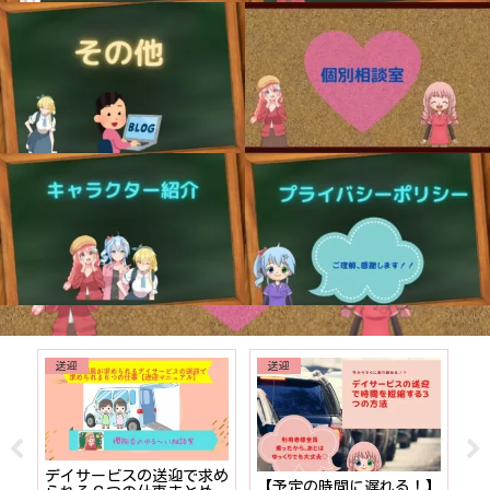
送迎
送迎
でも
デイサービスの送迎で求め
【予定の時間に遅れる！】
【