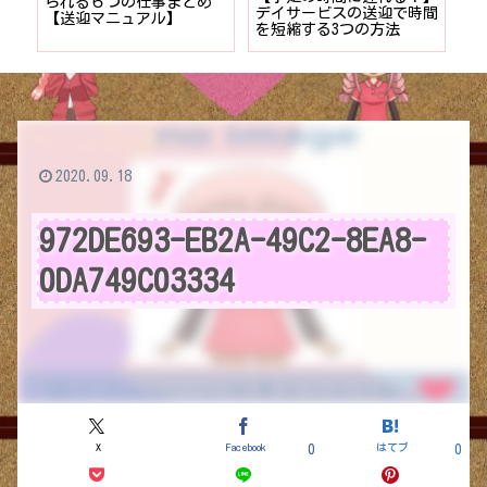
者が
られる６つの仕事まとめ
デイサービスの送迎で時間
保
ョン
【送迎マニュアル】
を短縮する3つの方法
デ
つ
2020.09.18
972DE693-EB2A-49C2-8EA8-
0DA749C03334
X
Facebook
はてブ
0
0