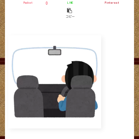
Pocket
LINE
Pinterest
0
コピー