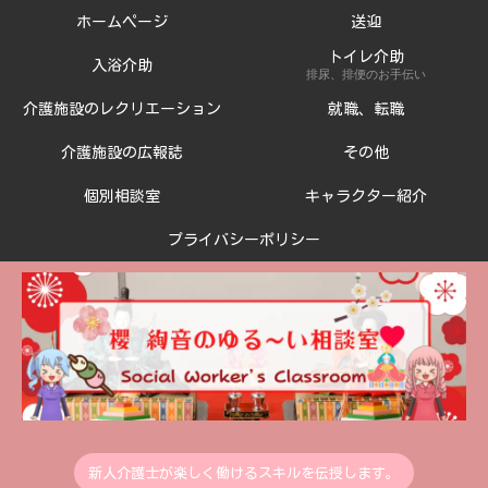
ホームページ
送迎
トイレ介助
入浴介助
排尿、排便のお手伝い
介護施設のレクリエーション
就職、転職
介護施設の広報誌
その他
個別相談室
キャラクター紹介
プライバシーポリシー
新人介護士が楽しく働けるスキルを伝授します。