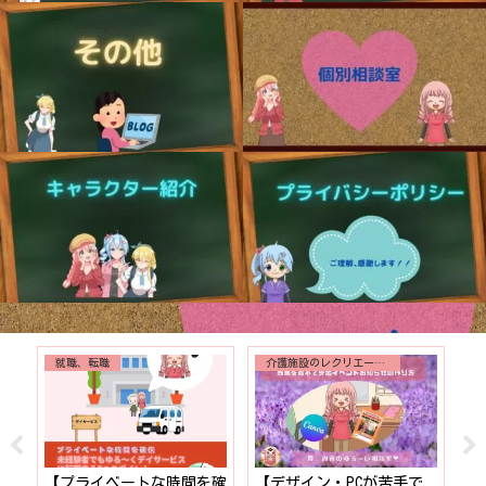
就職、転職
介護施設のレクリエーション
！】
【プライベートな時間を確
【デザイン・PCが苦手で
【