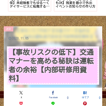
時間
保】未経験者でもゆる〜く
もOK】残業を最小で外出
計
デイサービスに転職する7
イベントお知らせの作り方
供
つのポイント
送迎
2020.11.05
【事故リスクの低下】交通
マナーを高める秘訣は運転
者の余裕【内部研修用資
料】
X
Facebook
はてブ
0
0