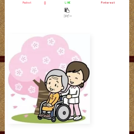
Pocket
LINE
Pinterest
0
コピー