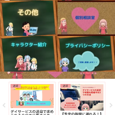
送迎
送迎
でも
デイサービスの送迎で求め
【予定の時間に遅れる！】
【