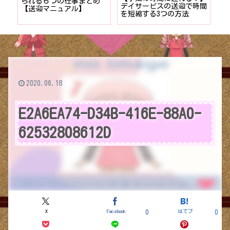
者が
られる６つの仕事まとめ
デイサービスの送迎で時間
保
ョン
【送迎マニュアル】
を短縮する3つの方法
デ
つ
2020.06.18
E2A6EA74-D34B-416E-88A0-
62532808612D
X
Facebook
はてブ
0
0