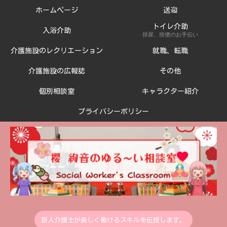
ホームページ
送迎
トイレ介助
入浴介助
排尿、排便のお手伝い
介護施設のレクリエーション
就職、転職
介護施設の広報誌
その他
個別相談室
キャラクター紹介
プライバシーポリシー
新人介護士が楽しく働けるスキルを伝授します。