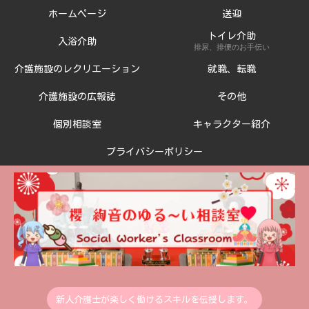
ホームページ
送迎
トイレ介助
入浴介助
排尿、排便のお手伝い
介護施設のレクリエーション
就職、転職
介護施設の広報誌
その他
個別相談室
キャラクター紹介
プライバシーポリシー
新人介護士が楽しく働けるスキルを伝授します。