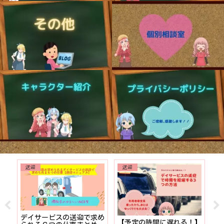
送迎
送迎
でも
デイサービスの送迎で求め
【予定の時間に遅れる！】
【