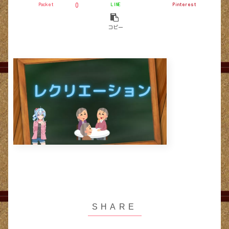
Pocket
LINE
Pinterest
0
コピー