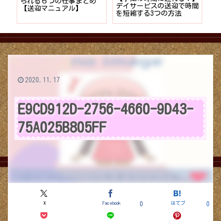
者が
られる６つの仕事まとめ
デイサービスの送迎で時間
保
ョン
【送迎マニュアル】
を短縮する3つの方法
デ
つ
2020.11.17
E9CD912D-2756-4660-9D43-
75A025B805FF
X
Facebook
はてブ
0
0