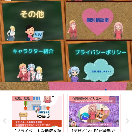
就職、転職
介護施設のレクリエーション
！】
【プライベートな時間を確
【デザイン・PCが苦手で
【