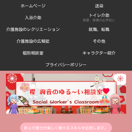
ホームページ
送迎
トイレ介助
入浴介助
排尿、排便のお手伝い
介護施設のレクリエーション
就職、転職
介護施設の広報誌
その他
個別相談室
キャラクター紹介
プライバシーポリシー
新人介護士が楽しく働けるスキルを伝授します。