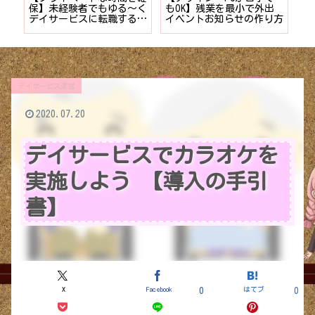
時間
保】未経験者でもゆる〜く
もOK】残業を最小で外出
計
デイサービスに転職する7
イベントお知らせの作り方
供
つのポイント
デイサービス運営
2020.07.20
デイサービスでカラオケを
実施しよう 【導入の手引
書】
X
Facebook
はてブ
0
0