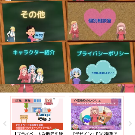
就職、転職
介護施設のレクリエーション
！】
【プライベートな時間を確
【デザイン・PCが苦手で
【