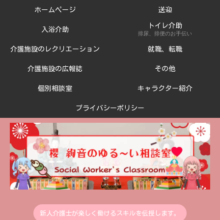
ホームページ
送迎
トイレ介助
入浴介助
排尿、排便のお手伝い
介護施設のレクリエーション
就職、転職
介護施設の広報誌
その他
個別相談室
キャラクター紹介
プライバシーポリシー
新人介護士が楽しく働けるスキルを伝授します。