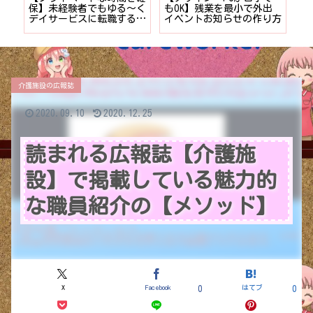
時間
保】未経験者でもゆる〜く
もOK】残業を最小で外出
計
デイサービスに転職する7
イベントお知らせの作り方
供
つのポイント
介護施設の広報誌
2020.09.10
2020.12.25
読まれる広報誌【介護施
設】で掲載している魅力的
な職員紹介の【メソッド】
X
Facebook
はてブ
0
0